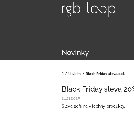
Přejít
na
obsah
Novinky
Domů
/
Novinky
/
Black Friday sleva 20%
Black Friday sleva 20
28.11.2025
Sleva 20% na všechny produkty,