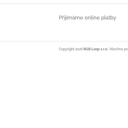
Z
á
Přijímáme online platby
p
a
t
í
Copyright 2026
RGB Loop s.r.o.
. Všechna pr