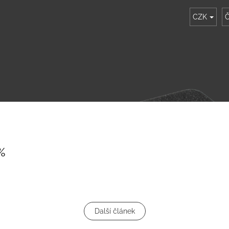
CZK
Č
%
Další článek