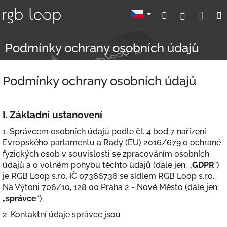
Přejít
Nák
Hledat
Přihlášení
na
obsah
koší
Podmínky ochrany osobních údajů
Podmínky ochrany osobních údajů
I.
Základní ustanovení
1. Správcem osobních údajů podle čl. 4 bod 7 nařízení
Evropského parlamentu a Rady (EU) 2016/679 o ochraně
fyzických osob v souvislosti se zpracováním osobních
údajů a o volném pohybu těchto údajů (dále jen: „
GDPR
”)
je RGB Loop s.r.o. IČ 07366736 se sídlem RGB Loop s.r.o.,
Na Výtoni 706/10, 128 00 Praha 2 - Nové Město (dále jen:
„
správce
“).
2. Kontaktní údaje správce jsou