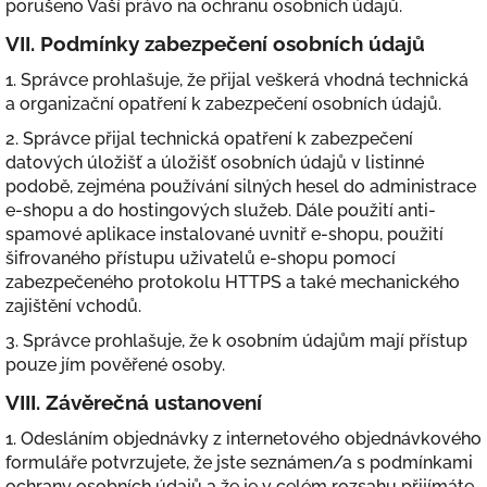
porušeno Vaší právo na ochranu osobních údajů.
VII.
Podmínky zabezpečení osobních údajů
1. Správce prohlašuje, že přijal veškerá vhodná technická
a organizační opatření k zabezpečení osobních údajů.
2. Správce přijal technická opatření k zabezpečení
datových úložišť a úložišť osobních údajů v listinné
podobě,
zejména používání silných hesel do administrace
e-shopu a do hostingových služeb. Dále použití anti-
spamové aplikace instalované uvnitř e-shopu, použití
šifrovaného přístupu uživatelů e-shopu pomocí
zabezpečeného protokolu HTTPS a také mechanického
zajištění vchodů.
3. Správce prohlašuje, že k osobním údajům mají přístup
pouze jím pověřené osoby.
VIII.
Závěrečná ustanovení
1. Odesláním objednávky z internetového objednávkového
formuláře potvrzujete, že jste seznámen/a s podmínkami
ochrany osobních údajů a že je v celém rozsahu přijímáte.